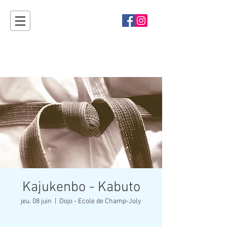
Sport'Ouvertes
Plan-les-Ouates - rendez-vous en 2027 !
Kajukenbo - Kabuto
jeu. 08 juin
  |  
Dojo - Ecole de Champ-Joly