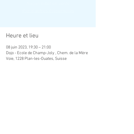
Aucun billet en vente
Voir d'autres événements
Heure et lieu
08 juin 2023, 19:30 – 21:00
Dojo - Ecole de Champ-Joly , Chem. de la Mère
Voie, 1228 Plan-les-Ouates, Suisse
Contact
Commune de Plan-les-Ouates