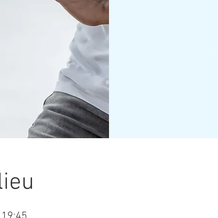
Au
Voir
lieu
 19:45