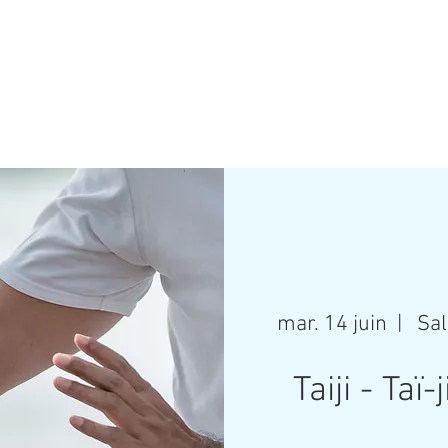
Sport'Ouvertes
n-les-Ouates - rendez-vous en 20
mar. 14 juin
  |  
Sal
Taiji - Taï