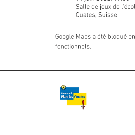
Salle de jeux de l'é
Ouates, Suisse
Google Maps a été bloqué en
fonctionnels.
Contact
Commune de Plan-les-Ouates
Service des Sports Plan-les-Ouates
022 884 64 80
sport@plan-les-ouates.ch