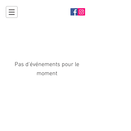
Sport'Ouvertes
Plan-les-Ouates - rendez-vous en 2027 !
Pas d'événements pour le
moment